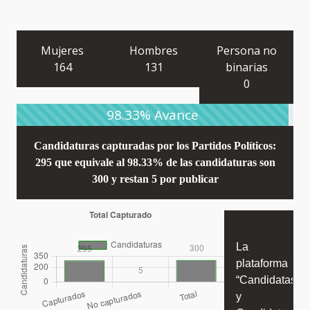
Mujeres
Hombres
Persona no
164
131
binarias
0
98.33% Avance
Candidaturas capturadas por los Partidos Políticos:
295 que equivale al 98.33% de las candidaturas son
300
y restan 5 por publicar
La
plataforma
“Candidatas
y