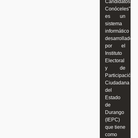
Candidatos,
Conóceles”,
es un
sistema
informático
desarrollado
por el
Instituto
Electoral
y de
Participación
Ciudadana
del
Estado
de
Durango
(IEPC)
que tiene
como